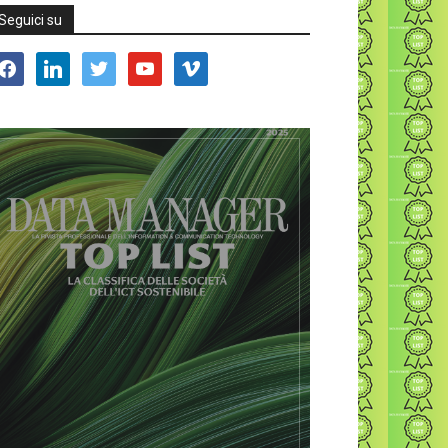
Seguici su
acebook
linkedin
twitter
youtube
vimeo