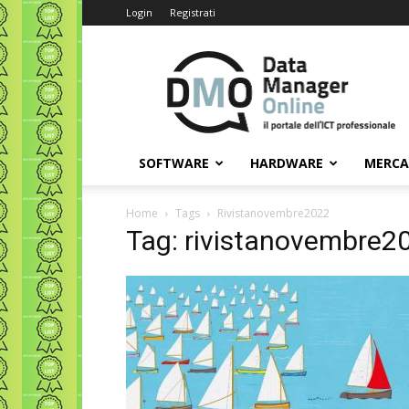
Login
Registrati
Data
Manager
Online
SOFTWARE
HARDWARE
MERC
Home
Tags
Rivistanovembre2022
Tag: rivistanovembre2