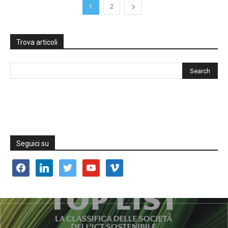
1
2
Trova articoli
Seguici su
facebook
linkedin
twitter
youtube
vimeo