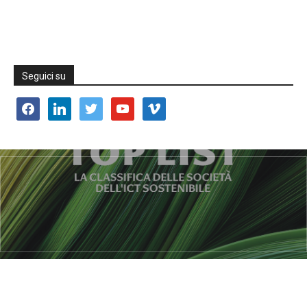
Seguici su
facebook
linkedin
twitter
youtube
vimeo