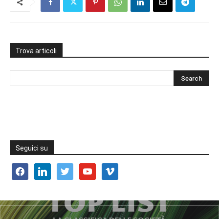
Trova articoli
Seguici su
facebook
linkedin
twitter
youtube
vimeo