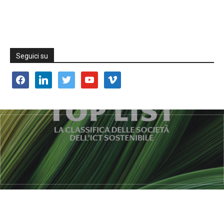
Seguici su
facebook
linkedin
twitter
youtube
vimeo