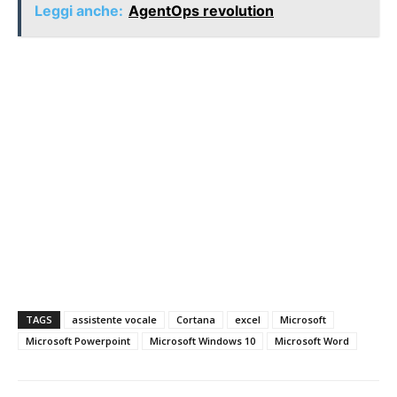
Leggi anche:
AgentOps revolution
TAGS
assistente vocale
Cortana
excel
Microsoft
Microsoft Powerpoint
Microsoft Windows 10
Microsoft Word