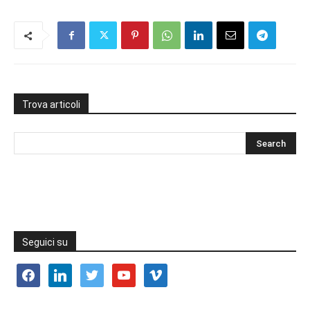
Trova articoli
Seguici su
facebook
linkedin
twitter
youtube
vimeo