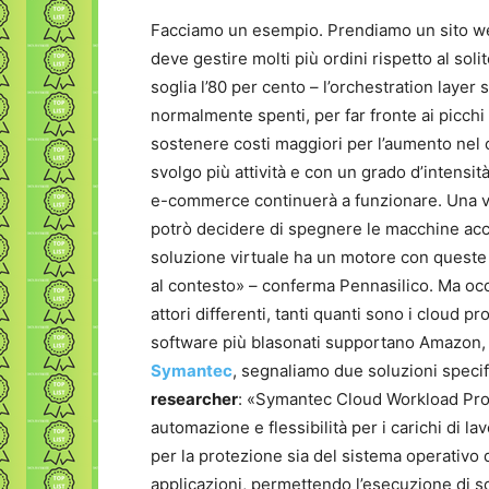
Facciamo un esempio. Prendiamo un sito web
deve gestire molti più ordini rispetto al so
soglia l’80 per cento – l’orchestration layer s
normalmente spenti, per far fronte ai picchi 
sostenere costi maggiori per l’aumento nel
svolgo più attività e con un grado d’intensità
e-commerce continuerà a funzionare. Una volta
potrò decidere di spegnere le macchine acce
soluzione virtuale ha un motore con queste ca
al contesto» – conferma Pennasilico. Ma occ
attori differenti, tanti quanti sono i cloud pr
software più blasonati supportano Amazon, 
Symantec
, segnaliamo due soluzioni speci
researcher
: «Symantec Cloud Workload Prote
automazione e flessibilità per i carichi di 
per la protezione sia del sistema operativo d
applicazioni, permettendo l’esecuzione di s