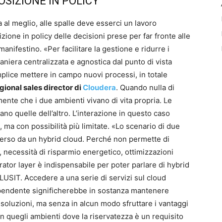
OSIZIONE IN POLICY
al meglio, alle spalle deve esserci un lavoro
izione in policy delle decisioni prese per far fronte alle
 manifestino. «Per facilitare la gestione e ridurre i
maniera centralizzata e agnostica dal punto di vista
plice mettere in campo nuovi processi, in totale
gional sales director di
Cloudera
. Quando nulla di
ente che i due ambienti vivano di vita propria. Le
no quelle dell’altro. L’interazione in questo caso
, ma con possibilità più limitate. «Lo scenario di due
verso da un hybrid cloud. Perché non permette di
, necessità di risparmio energetico, ottimizzazioni
rator layer è indispensabile per poter parlare di hybrid
LUSIT. Accedere a una serie di servizi sul cloud
dipendente significherebbe in sostanza mantenere
le soluzioni, ma senza in alcun modo sfruttare i vantaggi
in quegli ambienti dove la riservatezza è un requisito