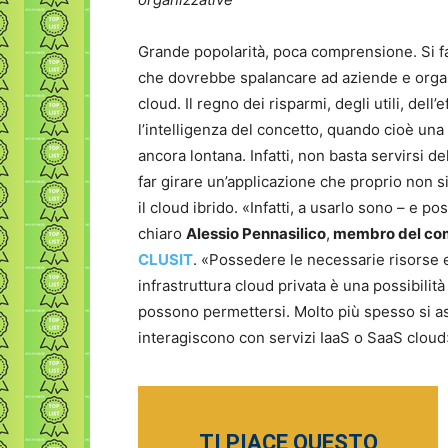
Grande popolarità, poca comprensione. Si f
che dovrebbe spalancare ad aziende e organi
cloud. Il regno dei risparmi, degli utili, dell’
l’intelligenza del concetto, quando cioè un
ancora lontana. Infatti, non basta servirsi 
far girare un’applicazione che proprio non s
il cloud ibrido. «Infatti, a usarlo sono – e
chiaro
Alessio Pennasilico
,
membro del comit
CLUSIT
. «Possedere le necessarie risorse 
infrastruttura cloud privata è una possibilit
possono permettersi. Molto più spesso si as
interagiscono con servizi IaaS o SaaS cloud
TI PIACE QUESTO