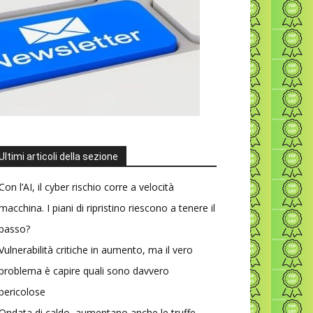
Ultimi articoli della sezione
Con l’AI, il cyber rischio corre a velocità
macchina. I piani di ripristino riescono a tenere il
passo?
Vulnerabilità critiche in aumento, ma il vero
problema è capire quali sono davvero
pericolose
Ondata di caldo, aumentano anche le truffe