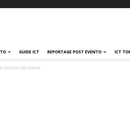
ATO
GUIDE ICT
REPORTAGE POST EVENTO
ICT TO
ido che piace alle aziende