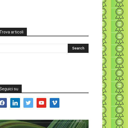
Trova articoli
Seguici su
acebook
linkedin
twitter
youtube
vimeo