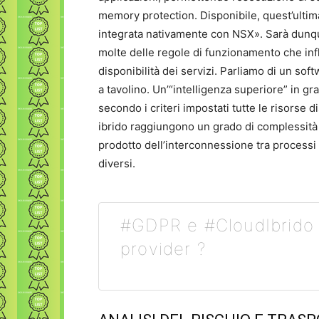
memory protection. Disponibile, quest’ultima,
integrata nativamente con NSX». Sarà dunq
molte delle regole di funzionamento che infl
disponibilità dei servizi. Parliamo di un sof
a tavolino. Un’“intelligenza superiore” in g
secondo i criteri impostati tutte le risorse d
ibrido raggiungono un grado di complessità 
prodotto dell’interconnessione tra processi 
diversi.
#GDPR e #CloudIbrido Q
provider ?