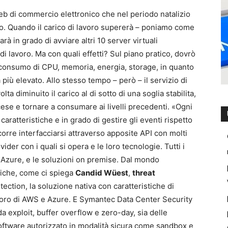
 di commercio elettronico che nel periodo natalizio
lito. Quando il carico di lavoro supererà – poniamo come
arà in grado di avviare altri 10 server virtuali
di lavoro. Ma con quali effetti? Sul piano pratico, dovrò
 consumo di CPU, memoria, energia, storage, in quanto
 più elevato. Allo stesso tempo – però – il servizio di
 diminuito il carico al di sotto di una soglia stabilita,
se e tornare a consumare ai livelli precedenti. «Ogni
ratteristiche e in grado di gestire gli eventi rispetto
orre interfacciarsi attraverso apposite API con molti
ovider con i quali si opera e le loro tecnologie. Tutti i
Azure, e le soluzioni on premise. Dal mondo
fiche, come ci spiega
Candid Wüest
,
threat
ction, la soluzione nativa con caratteristiche di
lavoro di AWS e Azure. E Symantec Data Center Security
a exploit, buffer overflow e zero-day, sia delle
oftware autorizzato in modalità sicura come sandbox e