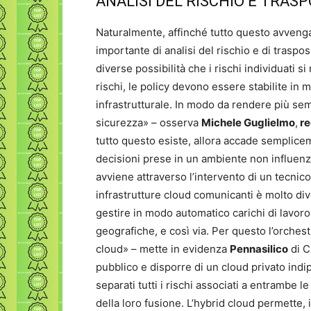
ANALISI DEL RISCHIO E TRASP
Naturalmente, affinché tutto questo avvenga 
importante di analisi del rischio e di traspos
diverse possibilità che i rischi individuati si
rischi, le policy devono essere stabilite in 
infrastrutturale. In modo da rendere più sem
sicurezza» – osserva
Michele Guglielmo
,
re
tutto questo esiste, allora accade semplicem
decisioni prese in un ambiente non influenza
avviene attraverso l’intervento di un tecnico
infrastrutture cloud comunicanti è molto di
gestire in modo automatico carichi di lavoro
geografiche, e così via. Per questo l’orchest
cloud» – mette in evidenza
Pennasilico
di C
pubblico e disporre di un cloud privato in
separati tutti i rischi associati a entrambe 
della loro fusione. L’hybrid cloud permette, 