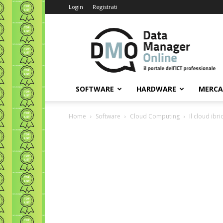
Login
Registrati
Data
Manager
Online
SOFTWARE
HARDWARE
MERC
Home
Software
Cloud Computing
Il cloud ibr