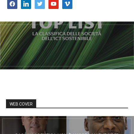
facebook
linkedin
twitter
youtube
vimeo
WEB COVER