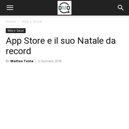
Home
Web e Social
Web e Social
App Store e il suo Natale da
record
Di
Matteo Testa
-
5 Gennaio 2018