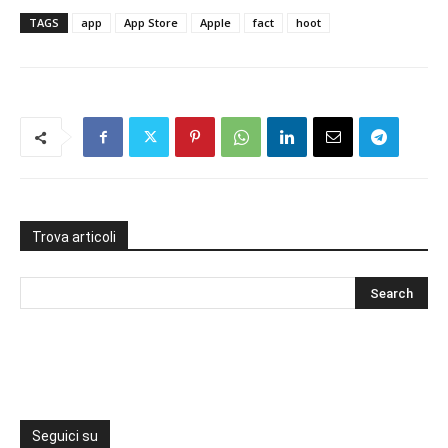
TAGS
app
App Store
Apple
fact
hoot
Trova articoli
Seguici su