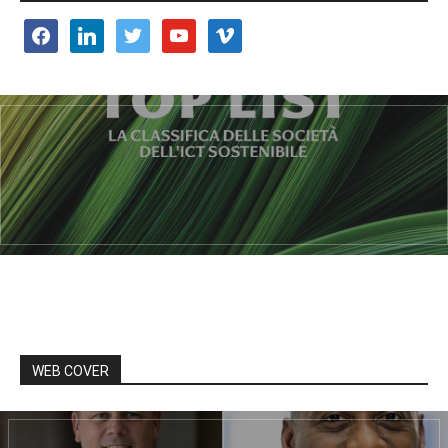
facebook
linkedin
twitter
youtube
vimeo
WEB COVER