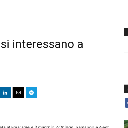
si interessano a
f
cata al wearable e il marchio Withings. Samsung e Nest