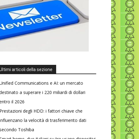
Ultimi articoli della sezione
Unified Communications e AI: un mercato
destinato a superare i 220 miliardi di dollari
entro il 2026
Prestazioni degli HDD: i fattori chiave che
influenzano la velocità di trasferimento dati
secondo Toshiba
Smart home, due italiani su tre usano dispositivi