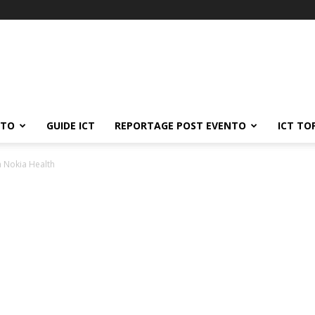
ATO
GUIDE ICT
REPORTAGE POST EVENTO
ICT TO
a Nokia Health