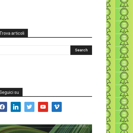
Trova articoli
Seguici su
acebook
linkedin
twitter
youtube
vimeo