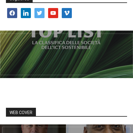
facebook
linkedin
twitter
youtube
vimeo
WEB COVER