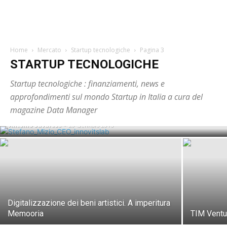
Home
Mercato
Startup tecnologiche
Pagina 3
STARTUP TECNOLOGICHE
Startup tecnologiche : finanziamenti, news e
InnoVitsLab costruisce un ponte tra le
approfondimenti sul mondo Startup in Italia a cura del
startup e i manager
magazine Data Manager
Antonio Savarese
-
20 Gennaio 2016
Digitalizzazione dei beni artistici. A imperitura
Memooria
TIM Ventu