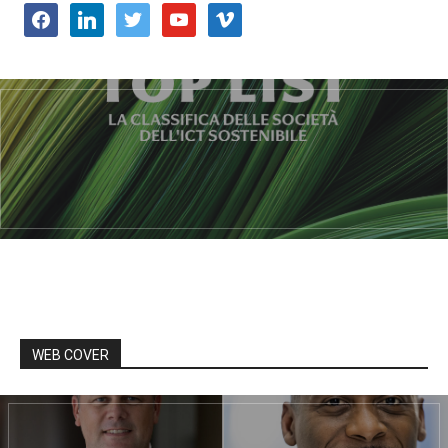
facebook
linkedin
twitter
youtube
vimeo
WEB COVER