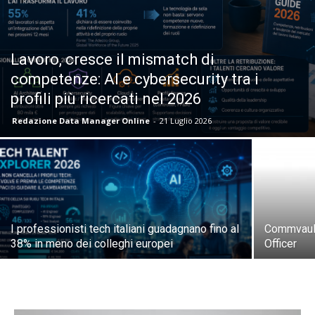
Lavoro, cresce il mismatch di
competenze: AI e cybersecurity tra i
profili più ricercati nel 2026
Redazione Data Manager Online
-
21 Luglio 2026
I professionisti tech italiani guadagnano fino al
Commvault
38% in meno dei colleghi europei
Officer