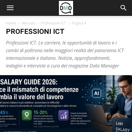
Home
Mercato
Professioni ICT
Pagina 4
PROFESSIONI ICT
Professioni ICT. Le carriere, le opportunità di lavoro e i
cambi di poltrona nelle maggiori realtà del panorama ICT
internazionale e italiano. Notizie, approfondimenti,
indagini e interviste a cura del magazine Data Manager