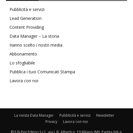
Pubblicità e servizi
Lead Generation
Content Providing
Data Manager – La storia
Hanno scelto i nostri media
Abbonamento
Lo sfogliabile
Pubblica i tuoi Comunicati Stampa
Lavora con noi
La rivista Data Manager
Pubblicità e servizi
Newsletter
Privacy
Lavora con noi
© F.lli Pini Editori S.r.l., via L.B. Alberti n. 10 Milano (MI), Partita IVA n.