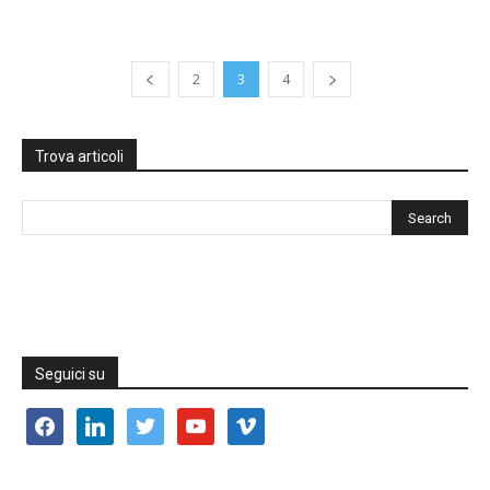
2
3
4
Trova articoli
Seguici su
facebook
linkedin
twitter
youtube
vimeo