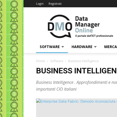
Login
Registrati
Data
Manager
Online
SOFTWARE
HARDWARE
MERC
Home
Software
Business Intelligence
BUSINESS INTELLIGE
Business Intelligence . Approfondimenti e no
importanti CIO italiani