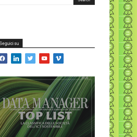
Seguici su
acebook
linkedin
twitter
youtube
vimeo