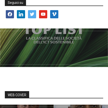
Seguici su
facebook
linkedin
twitter
youtube
vimeo
WEB COVER