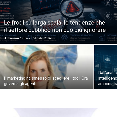
Le frodi su larga scala: le tendenze che
il settore pubblico non può più ignorare
Antonino Caffo
-
15 Luglio 2026
Dall’analis
Il marketing ha smesso di scegliere i tool. Ora
intelligen
governa gli agenti.
amministr