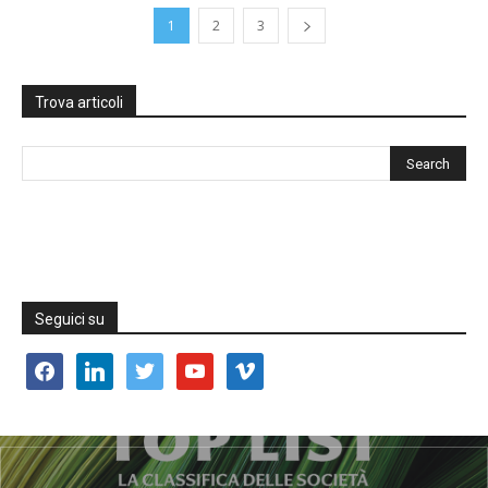
1
2
3
Trova articoli
Seguici su
facebook
linkedin
twitter
youtube
vimeo