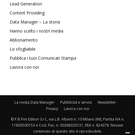
Lead Generation
Content Providing
Data Manager – La storia
Hanno scelto i nostri media
Abbonamento
Lo sfogliabile
Pubblica i tuoi Comunicati Stampa
Lavora con noi
La rivista Data Manager
Pubblicità e servizi
Newsletter
Privacy
Lavora con noi
© F.lli Pini Editori S.r.l., via L.B. Alberti n. 10 Milano (MI), Partita IVA n.
11803500153 e Cod. Fisc. n. 00368320131, REA n. 824378. Nessun
contenuto di questo sito è riproducibile.