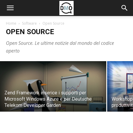
Home
Software
Open Source
OPEN SOURCE
Red Hat presenta Red Hat Cloud Suite
Open Source. Le ultime notizie dal mondo del codice
for Applications
aperto
Redazione Data Manager Online
-
19 Maggio 2015
Zend Framework inserice i supporti per
Microsoft Windows Azure e per Deutsche
Workshop: 
Telekom Developer Garden
produttivi