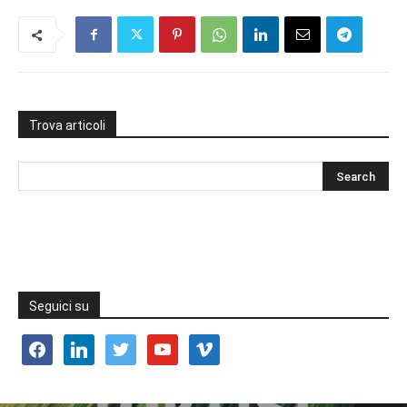
Trova articoli
Seguici su
facebook
linkedin
twitter
youtube
vimeo