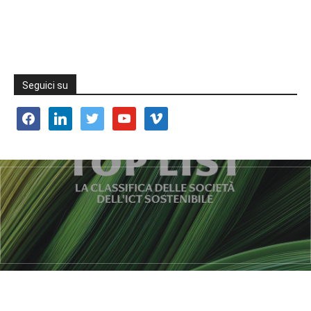
Seguici su
facebook
linkedin
twitter
youtube
vimeo