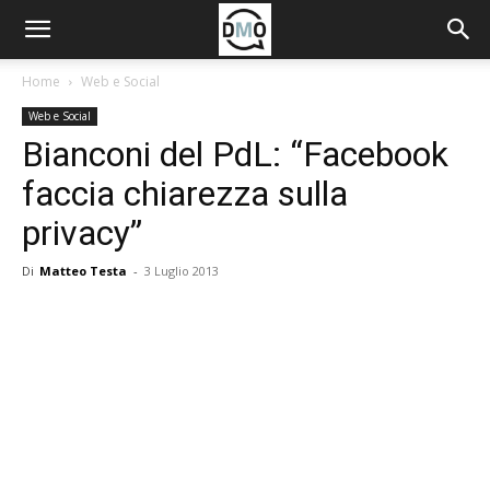
Home
Web e Social
Web e Social
Bianconi del PdL: “Facebook
faccia chiarezza sulla
privacy”
Di
Matteo Testa
-
3 Luglio 2013