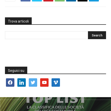
Trova articoli
Seguici su
facebook
linkedin
twitter
youtube
vimeo