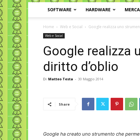
SOFTWARE
HARDWARE
MERC
Home
Web e Social
Google realizza uno strumento
Web e Social
Google realizza 
diritto d’oblio
Di
Matteo Testa
-
30 Maggio 2014
Share
Google ha creato uno strumento che permette 