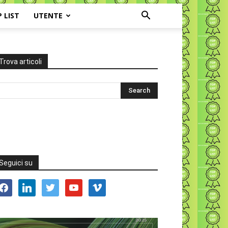
P LIST
UTENTE
Trova articoli
Seguici su
acebook
linkedin
twitter
youtube
vimeo