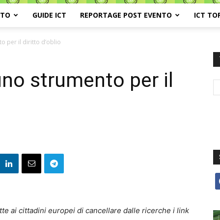
ATO
GUIDE ICT
REPORTAGE POST EVENTO
ICT TO
 per il diritto d’oblio
uno strumento per il
f
ai cittadini europei di cancellare dalle ricerche i link