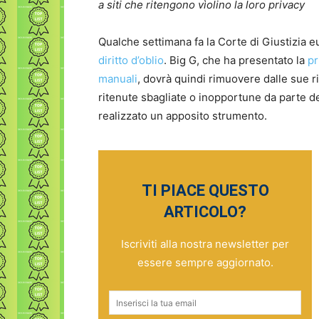
a siti che ritengono vìolino la loro privacy
Qualche settimana fa la Corte di Giustizia e
diritto d’oblio
. Big G, che ha presentato la
pr
manuali
, dovrà quindi rimuovere dalle sue r
ritenute sbagliate o inopportune da parte deg
realizzato un apposito strumento.
TI PIACE QUESTO
ARTICOLO?
Iscriviti alla nostra newsletter per
essere sempre aggiornato.