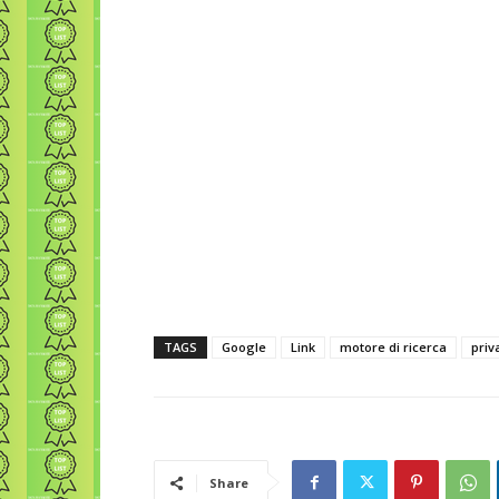
TAGS
Google
Link
motore di ricerca
priv
Share