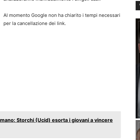
Al momento Google non ha chiarito i tempi necessari
per la cancellazione dei link.
mano: Storchi (Ucid) esorta i giovani a vincere