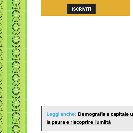
Leggi anche:
Demografia e capitale u
la paura e riscoprire l'umiltà