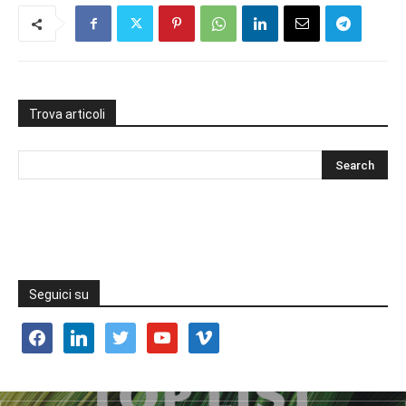
Trova articoli
Seguici su
facebook
linkedin
twitter
youtube
vimeo