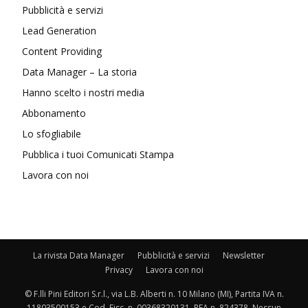
Pubblicità e servizi
Lead Generation
Content Providing
Data Manager – La storia
Hanno scelto i nostri media
Abbonamento
Lo sfogliabile
Pubblica i tuoi Comunicati Stampa
Lavora con noi
La rivista Data Manager
Pubblicità e servizi
Newsletter
Privacy
Lavora con noi
© F.lli Pini Editori S.r.l., via L.B. Alberti n. 10 Milano (MI), Partita IVA n.
11803500153 e Cod. Fisc. n. 00368320131, REA n. 824378. Nessun