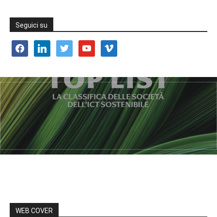
Seguici su
facebook
linkedin
twitter
youtube
vimeo
WEB COVER