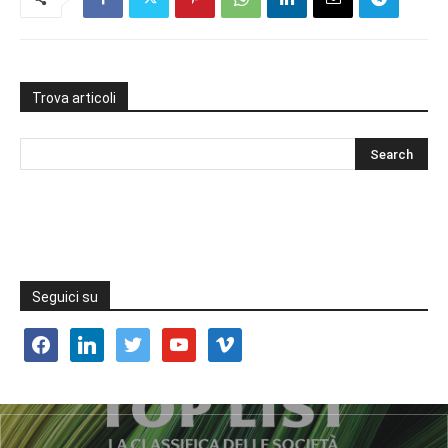
Trova articoli
Seguici su
facebook
linkedin
twitter
youtube
vimeo