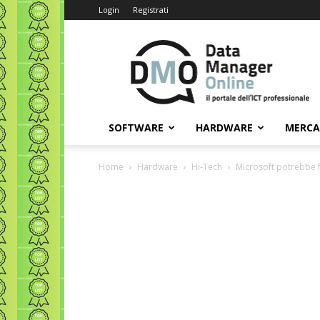
Login
Registrati
Data
Manager
Online
SOFTWARE
HARDWARE
MERC
Home
Hardware
Hi-Tech
Microsoft potrebbe