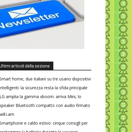
Ultimi articoli della sezione
Smart home, due italiani su tre usano dispositivi
intelligenti: la sicurezza resta la sfida principale
LG amplia la gamma xboom: arriva Mini, lo
speaker Bluetooth compatto con audio firmato
will.i.am
Smartphone e caldo estivo: cinque consigli per
proteggere la batteria durante le vacanze