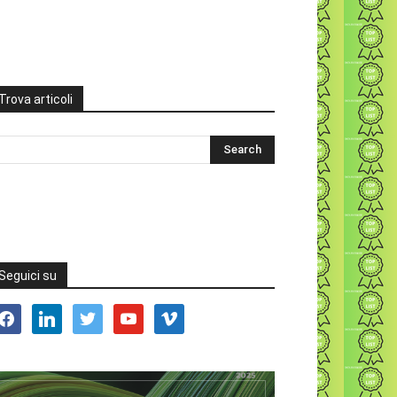
Trova articoli
Seguici su
acebook
linkedin
twitter
youtube
vimeo