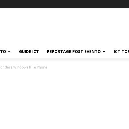
ATO
GUIDE ICT
REPORTAGE POST EVENTO
ICT TO
 fondere Windows RT e Phone