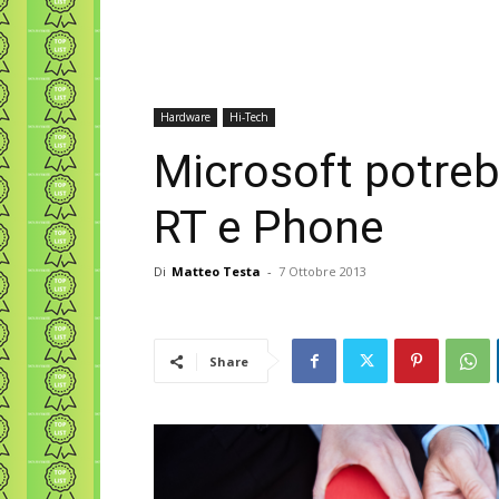
Hardware
Hi-Tech
Microsoft potre
RT e Phone
Di
Matteo Testa
-
7 Ottobre 2013
Share