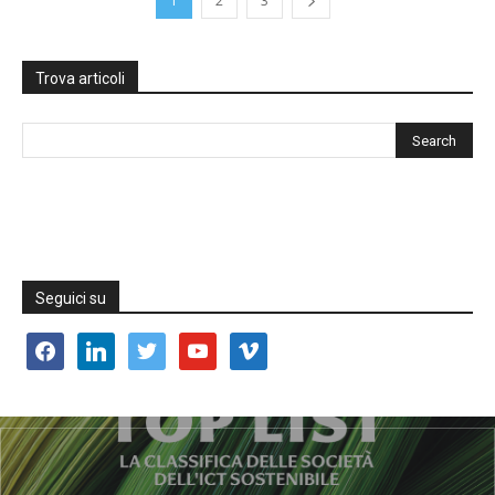
1
2
3
Trova articoli
Seguici su
facebook
linkedin
twitter
youtube
vimeo