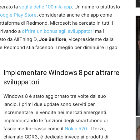
perato la
soglia delle 100mila app
. Un numero piuttosto
oogle Play Store
, considerato anche che app come
ttaforma di Redmond. Microsoft ha cercato in tutti i
rrivando a
offrire un bonus agli sviluppatori
ma i
tato da AllThing D,
Joe Belfiore
, vicepresidente dalla
e Redmond stia facendo il meglio per diminuire il gap
Implementare Windows 8 per attrarre
sviluppatori
Windows 8 è stato aggiornato tre volte dal suo
lancio. I primi due update sono serviti per
incrementare le vendite nei mercati emergenti
implementando le funzioni degli smartphone di
fascia medio-bassa come il
Nokia 520
. Il terzo,
chiamato GDR3, è dedicato invece ai prodotti di