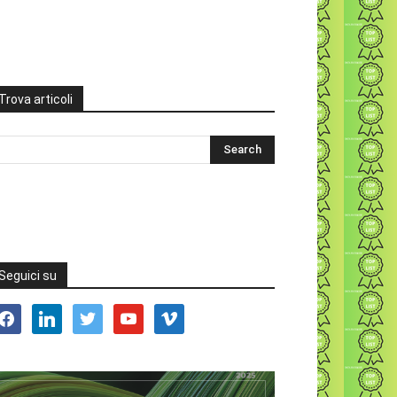
Trova articoli
Seguici su
acebook
linkedin
twitter
youtube
vimeo