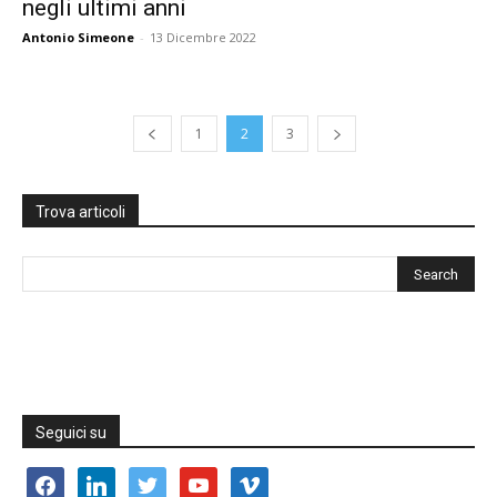
negli ultimi anni
Antonio Simeone
-
13 Dicembre 2022
1
2
3
Trova articoli
Seguici su
facebook
linkedin
twitter
youtube
vimeo