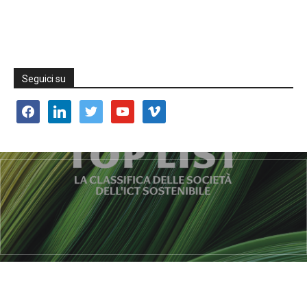
Seguici su
facebook
linkedin
twitter
youtube
vimeo