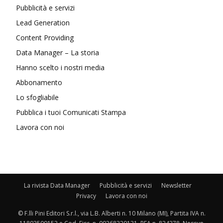
Pubblicità e servizi
Lead Generation
Content Providing
Data Manager – La storia
Hanno scelto i nostri media
Abbonamento
Lo sfogliabile
Pubblica i tuoi Comunicati Stampa
Lavora con noi
La rivista Data Manager
Pubblicità e servizi
Newsletter
Privacy
Lavora con noi
© F.lli Pini Editori S.r.l., via L.B. Alberti n. 10 Milano (MI), Partita IVA n.