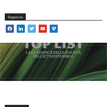
Seguici su
facebook
linkedin
twitter
youtube
vimeo