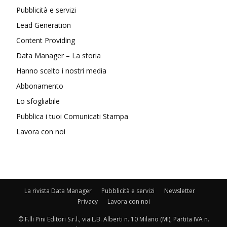
Pubblicità e servizi
Lead Generation
Content Providing
Data Manager – La storia
Hanno scelto i nostri media
Abbonamento
Lo sfogliabile
Pubblica i tuoi Comunicati Stampa
Lavora con noi
La rivista Data Manager
Pubblicità e servizi
Newsletter
Privacy
Lavora con noi
© F.lli Pini Editori S.r.l., via L.B. Alberti n. 10 Milano (MI), Partita IVA n.