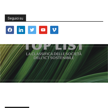
Seguici su
facebook
linkedin
twitter
youtube
vimeo