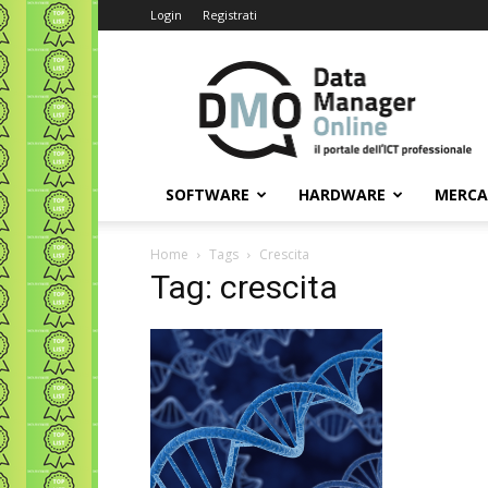
Login
Registrati
Data
Manager
Online
SOFTWARE
HARDWARE
MERC
Home
Tags
Crescita
Tag: crescita