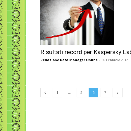
Risultati record per Kaspersky La
Redazione Data Manager Online
-
10 Febbraio 2012
...
1
5
6
7