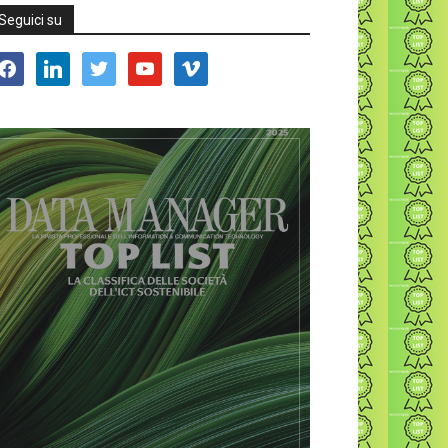
Seguici su
acebook
linkedin
twitter
youtube
vimeo