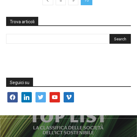
8
9
10
Trova articoli
Seguici su
facebook
linkedin
twitter
youtube
vimeo