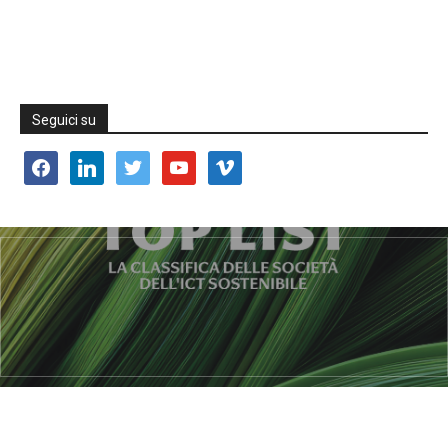
Seguici su
facebook
linkedin
twitter
youtube
vimeo