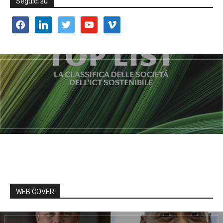
Seguici su
facebook
linkedin
twitter
youtube
vimeo
WEB COVER