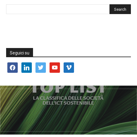
Seguici su
facebook
linkedin
twitter
youtube
vimeo