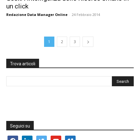
un click
Redazione Data Manager Online
-
24 Febbraio 2014
1
2
3
Trova articoli
Seguici su
facebook
linkedin
twitter
youtube
vimeo