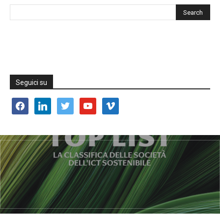
Seguici su
facebook
linkedin
twitter
youtube
vimeo