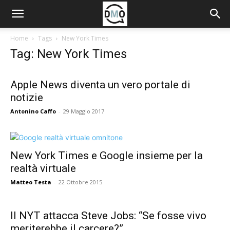
Home
Tags
New York Times
Tag: New York Times
Apple News diventa un vero portale di
notizie
Antonino Caffo
-
29 Maggio 2017
New York Times e Google insieme per la
realtà virtuale
Matteo Testa
-
22 Ottobre 2015
Il NYT attacca Steve Jobs: “Se fosse vivo
meriterebbe il carcere?”