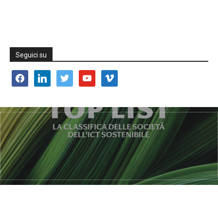
Seguici su
facebook
linkedin
twitter
youtube
vimeo