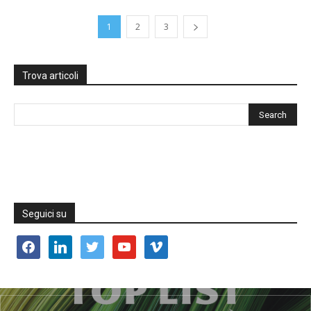
1
2
3
Trova articoli
Seguici su
facebook
linkedin
twitter
youtube
vimeo