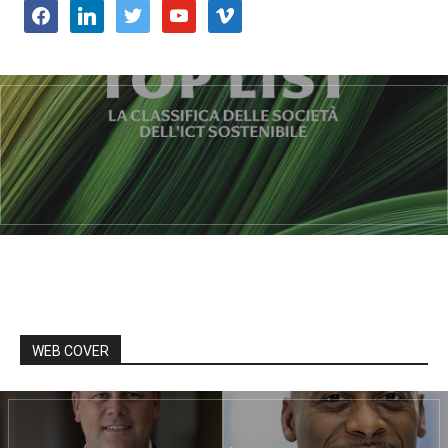
facebook
linkedin
twitter
youtube
vimeo
WEB COVER