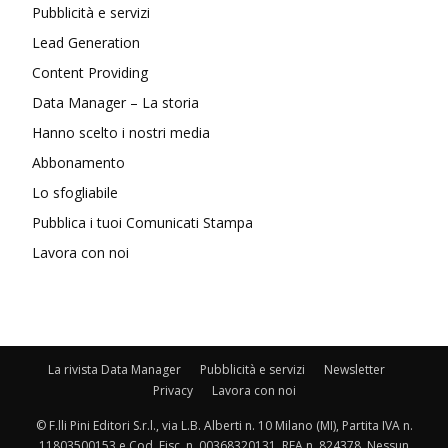
Pubblicità e servizi
Lead Generation
Content Providing
Data Manager – La storia
Hanno scelto i nostri media
Abbonamento
Lo sfogliabile
Pubblica i tuoi Comunicati Stampa
Lavora con noi
La rivista Data Manager
Pubblicità e servizi
Newsletter
Privacy
Lavora con noi
© F.lli Pini Editori S.r.l., via L.B. Alberti n. 10 Milano (MI), Partita IVA n.
11803500153 e Cod. Fisc. n. 00368320131, REA n. 824378. Nessun