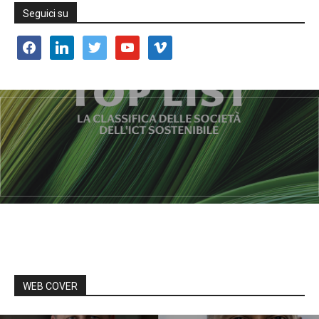
Seguici su
facebook
linkedin
twitter
youtube
vimeo
WEB COVER