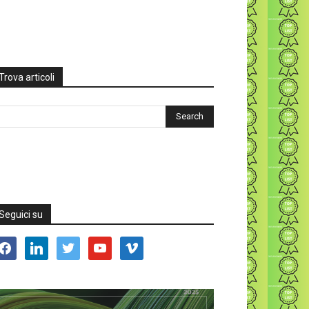
Trova articoli
Seguici su
acebook
linkedin
twitter
youtube
vimeo