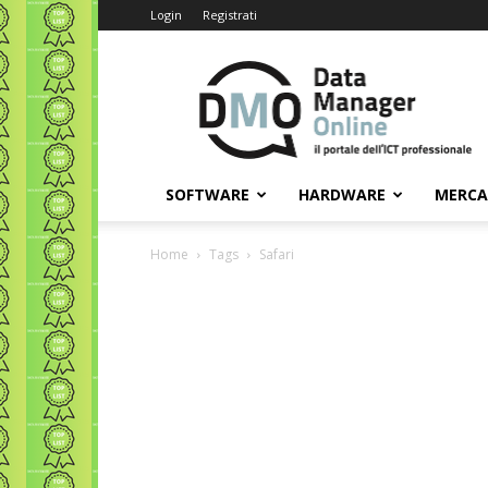
Login
Registrati
Data
Manager
Online
SOFTWARE
HARDWARE
MERC
Home
Tags
Safari