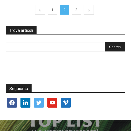
1
2
3
Trova articoli
Seguici su
facebook
linkedin
twitter
youtube
vimeo