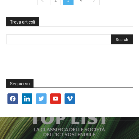
2
3
4
Trova articoli
Seguici su
facebook
linkedin
twitter
youtube
vimeo