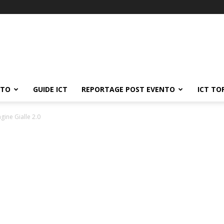
ATO
GUIDE ICT
REPORTAGE POST EVENTO
ICT TO
ine Gialle 2.0