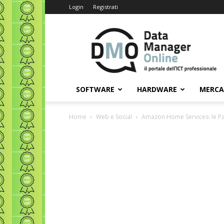
Login
Registrati
Data
Manager
Online
SOFTWARE
HARDWARE
MERC
Home
Web e Social
Amazon Home Services: le Pag