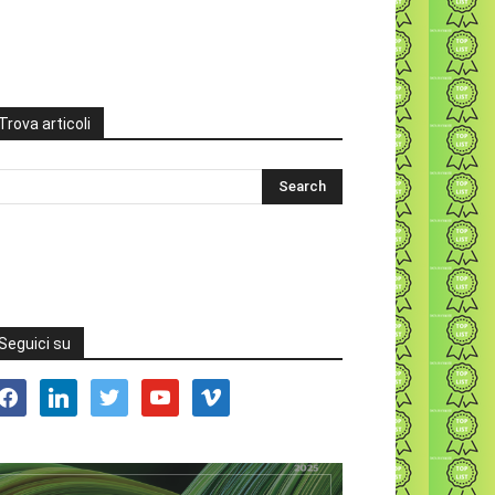
Trova articoli
Seguici su
acebook
linkedin
twitter
youtube
vimeo