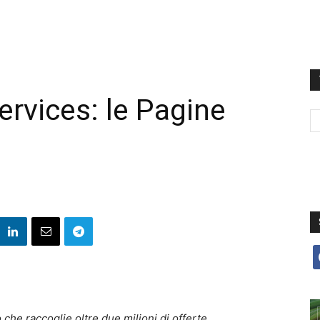
vices: le Pagine
f
he raccoglie oltre due milioni di offerte