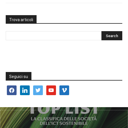
Trova articoli
Seguici su
facebook
linkedin
twitter
youtube
vimeo