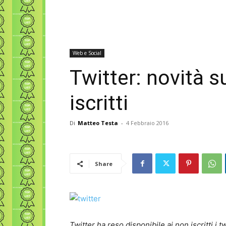
Web e Social
Twitter: novità s
iscritti
Di
Matteo Testa
-
4 Febbraio 2016
Share
Twitter ha reso disponibile ai non iscritti i