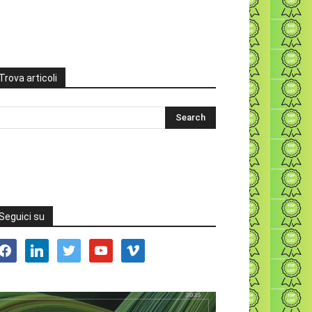
Trova articoli
Seguici su
acebook
linkedin
twitter
youtube
vimeo