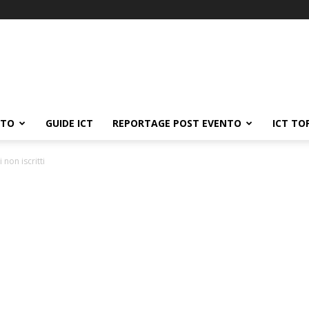
ATO
GUIDE ICT
REPORTAGE POST EVENTO
ICT TO
 non iscritti