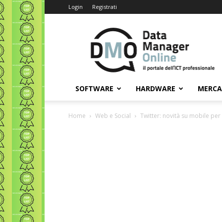
Login
Registrati
Data
Manager
Online
SOFTWARE
HARDWARE
MERC
Home
Web e Social
Twitter: novità su mobile per i