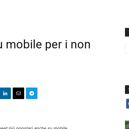
u mobile per i non
f
 tweet più popolari anche su mobile