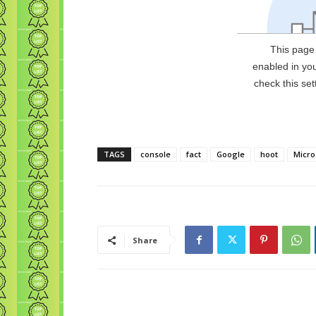
TAGS
console
fact
Google
hoot
Micro
Share