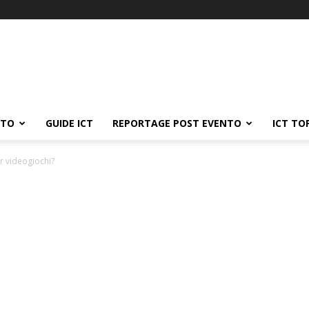
ATO
GUIDE ICT
REPORTAGE POST EVENTO
ICT TO
r videogiochi?