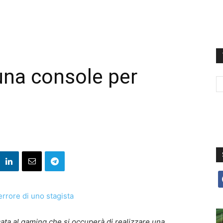
una console per
f
ta al gaming che si occuperà di realizzare una