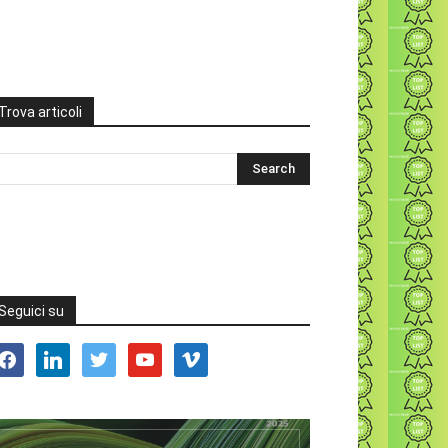
Trova articoli
Seguici su
acebook
linkedin
twitter
youtube
vimeo