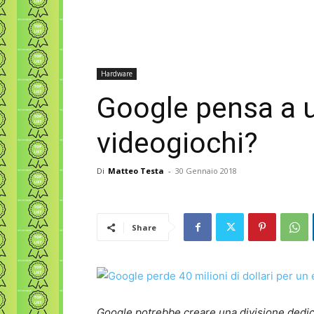
Hardware
Google pensa a 
videogiochi?
Di
Matteo Testa
-
30 Gennaio 2018
Share
Google potrebbe creare una divisione dedica