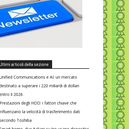
Ultimi articoli della sezione
Unified Communications e AI: un mercato
destinato a superare i 220 miliardi di dollari
entro il 2026
Prestazioni degli HDD: i fattori chiave che
influenzano la velocità di trasferimento dati
secondo Toshiba
Smart home, due italiani su tre usano dispositivi